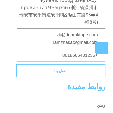
Жуйань, город Вэньчжоу,
провинция Чжэцзян (浙江省温州市
瑞安市安阳街道安阳B区隆山东路95弄4
幢8号)-
zk@dgamktape.com
iamzhaka@gmail.com
+8618666401235
اتصل بنا
روابط مفيدة
وطن