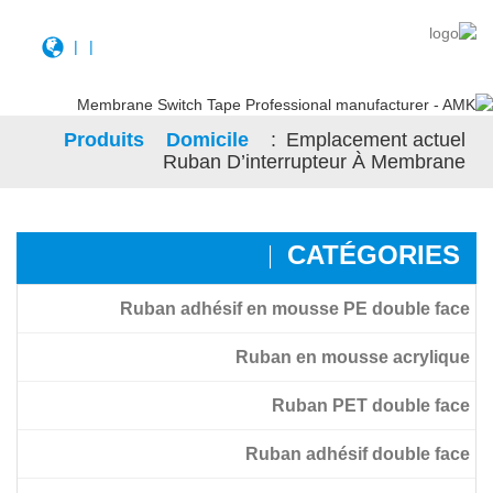
|
|
Produits
Domicile
Emplacement actuel :
Ruban D’interrupteur À Membrane
CATÉGORIES
Ruban adhésif en mousse PE double face
Ruban en mousse acrylique
Ruban PET double face
Ruban en mousse acrylique
Ruban adhésif double face
Ruban adhésif transparent double face pour film PET
Ruban en mousse acrylique à haute adhérence Amk