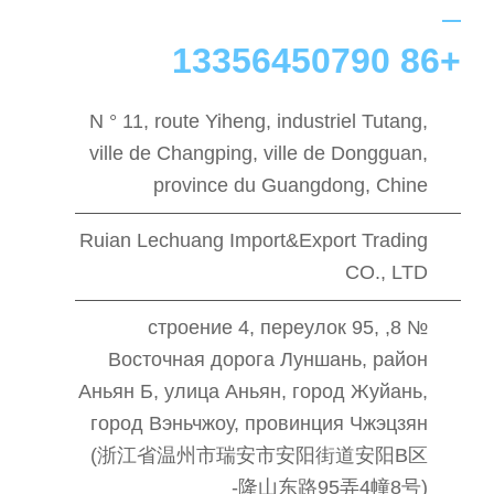
+86 13356450790
N ° 11, route Yiheng, industriel Tutang,
ville de Changping, ville de Dongguan,
province du Guangdong, Chine
Ruian Lechuang Import&Export Trading
CO., LTD
№ 8, строение 4, переулок 95,
Восточная дорога Луншань, район
Аньян Б, улица Аньян, город Жуйань,
город Вэньчжоу, провинция Чжэцзян
(浙江省温州市瑞安市安阳街道安阳B区
隆山东路95弄4幢8号)-