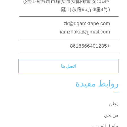
(浙江省温州市瑞安市安阳街道安阳B区
隆山东路95弄4幢8号)-
zk@dgamktape.com
iamzhaka@gmail.com
+8618666401235
اتصل بنا
روابط مفيدة
وطن
من نحن
حاصل الضرب