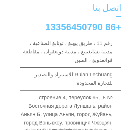
اتصل بنا
+86 13356450790
رقم 11 ، طريق ييهنغ ، توتانغ الصناعية ،
مدينة تشانغبينغ ، مدينة دونغقوان ، مقاطعة
قوانغدونغ ، الصين
Ruian Lechuang للاستيراد والتصدير
للتجارة المحدودة
№ 8, строение 4, переулок 95,
Восточная дорога Луншань, район
Аньян Б, улица Аньян, город Жуйань,
город Вэньчжоу, провинция Чжэцзян