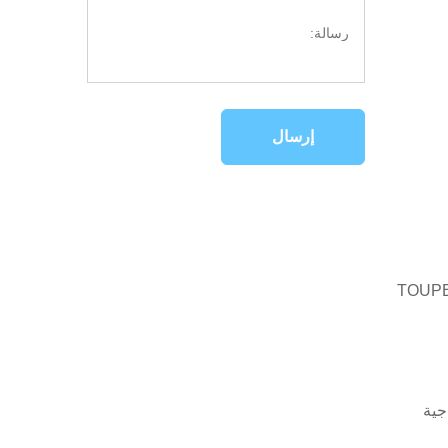
إرسال
د الدانتيل الجبهة دعم TOUPEE
جية