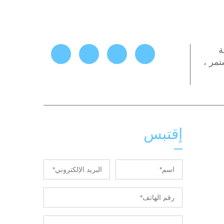
ول شركة
مر ،
إقتبس