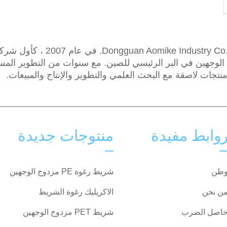
تأسست شركة Dongguan Aomike Industry Co.، Ltd. في عام 2007 ، كأ
وجهين في البر الرئيسي للصين. مع سنوات من التطوير المست
تجات لاصقة مع البحث العلمي والتطوير والإنتاج والمبيعات.
وابط مفيدة
منتوجات جديدة
طن
شريط رغوة PE مزدوج الوجهين
ن نحن
الاكريليك رغوة الشريط
اصل الضرب
شريط PET مزدوج الوجهين