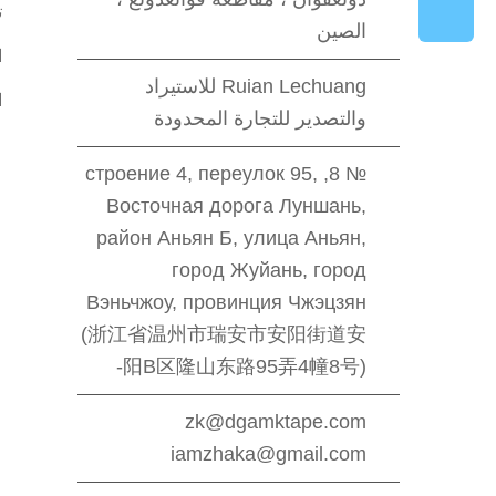
ت
الصين
ا
Ruian Lechuang للاستيراد
ا
والتصدير للتجارة المحدودة
№ 8, строение 4, переулок 95,
Восточная дорога Луншань,
район Аньян Б, улица Аньян,
город Жуйань, город
Вэньчжоу, провинция Чжэцзян
(浙江省温州市瑞安市安阳街道安
阳B区隆山东路95弄4幢8号)-
zk@dgamktape.com
iamzhaka@gmail.com