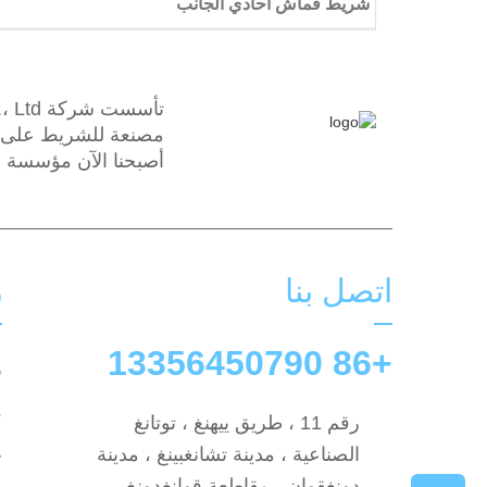
شريط قماش أحادي الجانب
شعر مستعار شريط على الوجهين
مصنعة للشريط على ال
أصبحنا الآن مؤسسة من
اتصل بنا
ر
+86 13356450790
و
م
رقم 11 ، طريق ييهنغ ، توتانغ
الصناعية ، مدينة تشانغبينغ ، مدينة
ح
دونغقوان ، مقاطعة قوانغدونغ ،