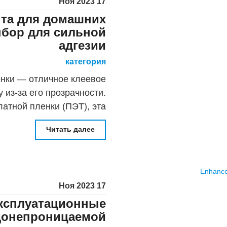
17 Ноя 2023
нта для домашних
ыбор для сильной
адгезии
категория
нки — отличное клеевое
 из-за его прозрачности.
атной пленки (ПЭТ), эта
отличными адгезионными
Читать далее
йствами, благодаря чему
17 Ноя 2023
ксплуатационные
одонепроницаемой