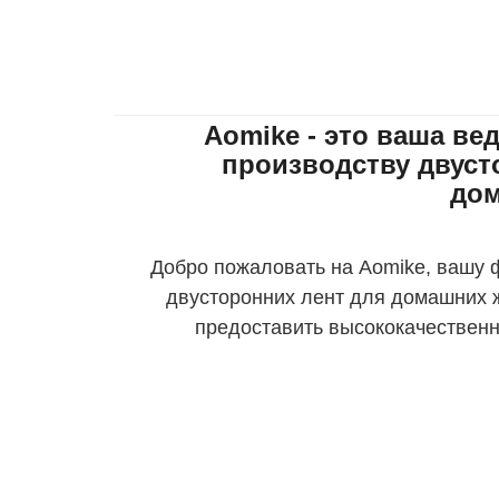
Aomike - это ваша ве
производству двуст
до
Добро пожаловать на Aomike, вашу 
двусторонних лент для домашних 
предоставить высококачествен
животных, которые удовлетворят
склеивании. Благодаря нашим п
стремлению к