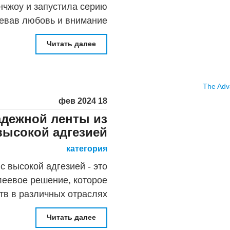
нчжоу и запустила серию
оевав любовь и внимание
е давно ориентирован на
Читать далее
18 фев 2024
дежной ленты из
высокой адгезией
категория
с высокой адгезией - это
леевое решение, которое
тв в различных отраслях
езия: одно из основных
Читать далее
рила с высокой адгезией