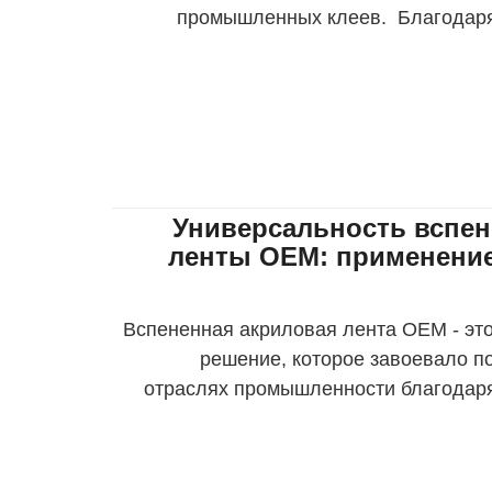
промышленных клеев. Благодар
качествам и универсальности, Tran
Универсальность вспе
ленты OEM: применение
Вспененная акриловая лента OEM - эт
решение, которое завоевало п
отраслях промышленности благодар
связующим свойствам. В этой стать