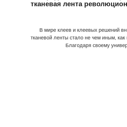
тканевая лента революцио
В мире клеев и клеевых решений в
тканевой ленты стало не чем иным, к
Благодаря своему униве
замечательным ад