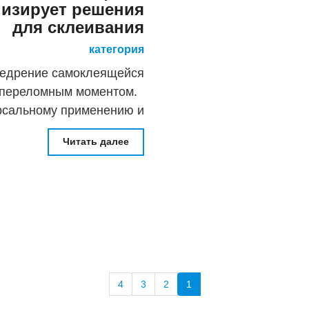
низирует решения
для склеивания
категория
недрение самоклеящейся
ак переломным моментом.
рсальному применению и
гезионным свойствам, S
Читать далее
4
3
2
1