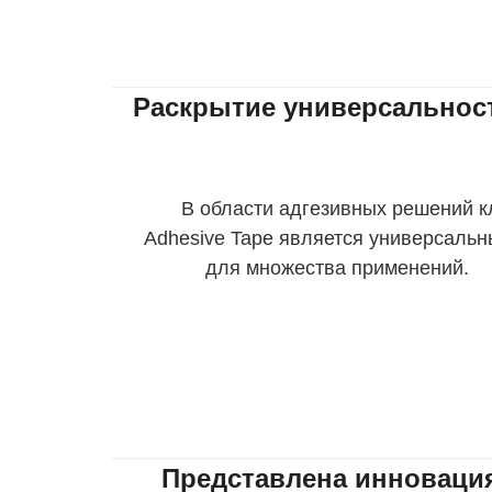
Раскрытие универсальнос
В области адгезивных решений кл
Adhesive Tape является универсаль
для множества применений. Е
адгезионные свойст
Представлена инноваци