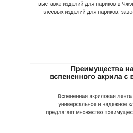
выставке изделий для париков в Чжэ
клеевых изделий для париков, зав
клиентов. Бренд АМК уж
Преимущества на
вспененного акрила с 
Вспененная акриловая лента 
универсальное и надежное к
предлагает множество преимущес
промышленности. Сильная адг
преимуществ ак