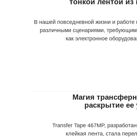
тонкой лентой из
В нашей повседневной жизни и работе 
различными сценариями, требующими
как электронное оборудован
Водонепроницаемая лента из тонкого
популярна благодаря св
Магия трансферн
раскрытие ее
Transfer Tape 467MP, разработ
клейкая лента, стала пер