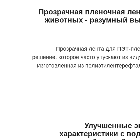
Прозрачная пленочная ле
животных - разумный в
Прозрачная лента для ПЭТ-пле
решение, которое часто упускают из виду
Изготовленная из полиэтилентерефтал
универсальная лента обладает 
сво
Улучшенные э
характеристики с в