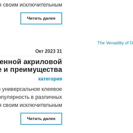
я своим исключительным
sfer Tape 467MP является
Читать далее
лучшим выбором
31 Окт 2023
ненной акриловой
 и преимущества
категория
о универсальное клеевое
опулярность в различных
я своим исключительным
е мы исследуем мир OEM
Читать далее
Acrylic Foa