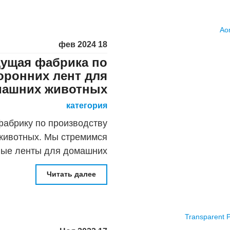
18 фев 2024
дущая фабрика по
оронних лент для
машних животных
категория
фабрику по производству
животных. Мы стремимся
ные ленты для домашних
 все ваши потребности в
Читать далее
ередовым технологиям и
 совершенству мы имеем