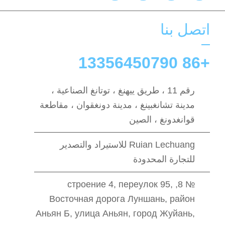
اتصل بنا
+86 13356450790
رقم 11 ، طريق ييهنغ ، توتانغ الصناعية ،
مدينة تشانغبينغ ، مدينة دونغقوان ، مقاطعة
قوانغدونغ ، الصين
Ruian Lechuang للاستيراد والتصدير
للتجارة المحدودة
№ 8, строение 4, переулок 95,
Восточная дорога Луншань, район
Аньян Б, улица Аньян, город Жуйань,