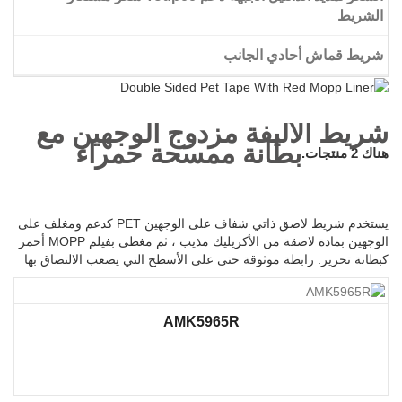
الشريط
شريط قماش أحادي الجانب
شعر مستعار شريط على الوجهين
شريط الأليفة مزدوج الوجهين مع
بطانة ممسحة حمراء
هناك 2 منتجات.
يستخدم شريط لاصق ذاتي شفاف على الوجهين PET كدعم ومغلف على
الوجهين بمادة لاصقة من الأكريليك مذيب ، ثم مغطى بفيلم MOPP أحمر
كبطانة تحرير. رابطة موثوقة حتى على الأسطح التي يصعب الالتصاق بها
AMK5965R