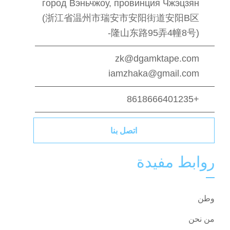
город Вэньчжоу, провинция Чжэцзян
(浙江省温州市瑞安市安阳街道安阳B区
隆山东路95弄4幢8号)-
zk@dgamktape.com
iamzhaka@gmail.com
+8618666401235
اتصل بنا
روابط مفيدة
وطن
من نحن