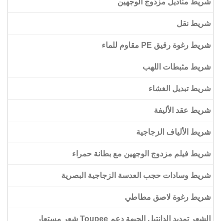
شريط مناديل مزدوج الوجهين
Amk عالية الترابط الاكريليك رغوة الشريط
شريط فيلم الأليفة الشفاف على الوجهين
شريط نقل
شريط الأليفة الأسود على الوجهين
شريط رغوة رقيق PE مقاوم للماء
شريط الأليفة مزدوج الوجهين مع بطانة ممسحة حمراء
شريط مثبطات اللهب
شريط تبديل الغشاء
شريط عقد الأليفة
شريط الألياف الزجاجية
شريط فيلم مزدوج الوجهين مع بطانة حمراء
شريط وسادات حجب العدسة الزجاجية البصرية
شريط رغوة لاصق مطاطي
الشعر تمديد الدانتيل الجبهة دعم Toupee شعر مستعار