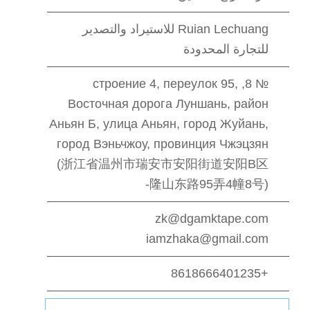
Ruian Lechuang للاستيراد والتصدير
للتجارة المحدودة
№ 8, строение 4, переулок 95,
Восточная дорога Луншань, район
Аньян Б, улица Аньян, город Жуйань,
город Вэньчжоу, провинция Чжэцзян
(浙江省温州市瑞安市安阳街道安阳B区
隆山东路95弄4幢8号)-
zk@dgamktape.com
iamzhaka@gmail.com
+8618666401235