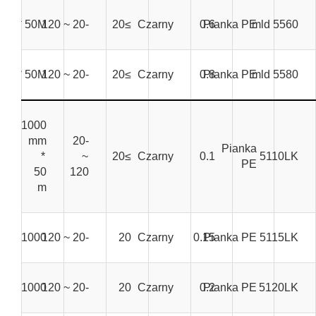
mm * 50M
-20 ~ 120
≥20
Czarny
0.6
Pianka PE
5560 mld
mm * 50M
-20 ~ 120
≥20
Czarny
0.8
Pianka PE
5580 mld
1000
mm
-20
Pianka
*
~
≥20
Czarny
0.1
5110LK
PE
50
120
m
1000 mm * 50 m
-20 ~ 120
20
Czarny
0.15
Pianka PE
5115LK
1000 mm * 50 m
-20 ~ 120
20
Czarny
0.2
Pianka PE
5120LK