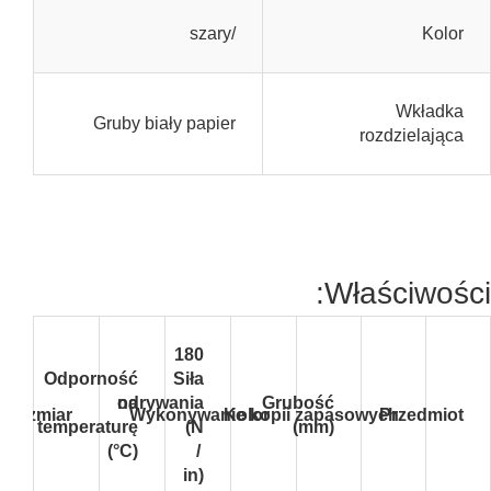
/szary
Kolor
Wkładka
Gruby biały papier
rozdzielająca
Właściwości:
180
Odporność
Siła
odrywania
na
Grubość
Rozmiar
Wykonywanie kopii zapasowych
Kolor
Przedmiot
temperaturę
(N
(mm)
(°C)
/
in)