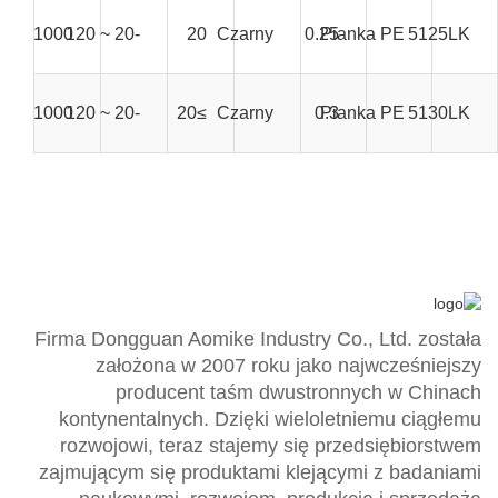
1000 mm * 50 m
-20 ~ 120
20
Czarny
0.25
Pianka PE
5125LK
1000 mm * 50 m
-20 ~ 120
≥20
Czarny
0.3
Pianka PE
5130LK
Firma Dongguan Aomike Industry Co., Ltd. została
założona w 2007 roku jako najwcześniejszy
producent taśm dwustronnych w Chinach
kontynentalnych. Dzięki wieloletniemu ciągłemu
rozwojowi, teraz stajemy się przedsiębiorstwem
zajmującym się produktami klejącymi z badaniami