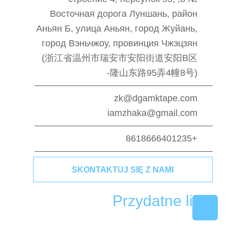
Восточная дорога Луншань, район
Аньян Б, улица Аньян, город Жуйань,
город Вэньчжоу, провинция Чжэцзян
(浙江省温州市瑞安市安阳街道安阳B区
隆山东路95弄4幢8号)-
zk@dgamktape.com
iamzhaka@gmail.com
+8618666401235
SKONTAKTUJ SIĘ Z NAMI
Przydatne linki