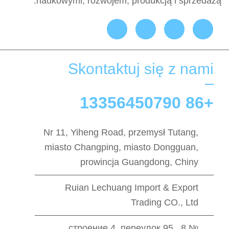
naukowymi, rozwojem, produkcją i sprzedażą.
Skontaktuj się z nami
+86 13356450790
Nr 11, Yiheng Road, przemysł Tutang,
miasto Changping, miasto Dongguan,
prowincja Guangdong, Chiny
Ruian Lechuang Import & Export
Trading CO., Ltd
№ 8, строение 4, переулок 95,